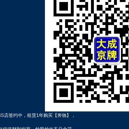
4S店签约中，租赁1年购买【奔驰】，