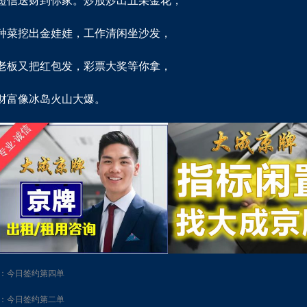
短信送财到你家。炒股炒出五朵金花，
种菜挖出金娃娃，工作清闲坐沙发，
老板又把红包发，彩票大奖等你拿，
财富像冰岛火山大爆。
：今日签约第四单
：今日签约第二单