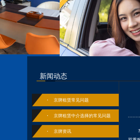
新闻动态
京牌租赁常见问题
京牌租赁中介选择的常见问题
京牌资讯
双重