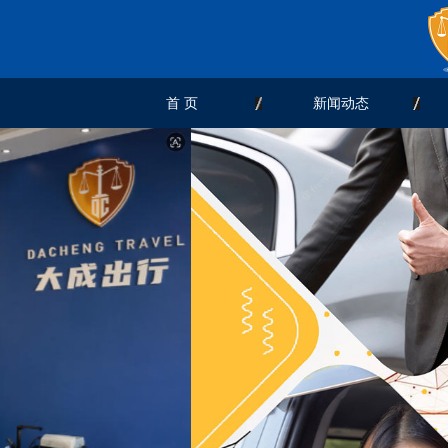
首 页
新闻动态