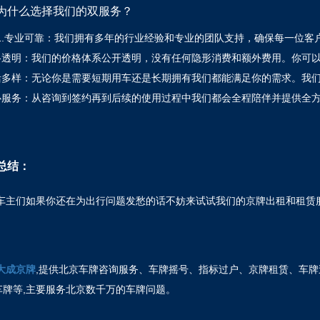
为什么选择我们的双服务？
1.专业可靠：我们拥有多年的行业经验和专业的团队支持，确保每一位客
价格透明：我们的价格体系公开透明，没有任何隐形消费和额外费用。你可
灵活多样：无论你是需要短期用车还是长期拥有我们都能满足你的需求。我
贴心服务：从咨询到签约再到后续的使用过程中我们都会全程陪伴并提供全
总结：
车主们如果你还在为出行问题发愁的话不妨来试试我们的京牌出租和租赁
大成京牌
,提供北京车牌咨询服务、车牌摇号、指标过户、京牌租赁、车
车牌等,主要服务北京数千万的车牌问题。