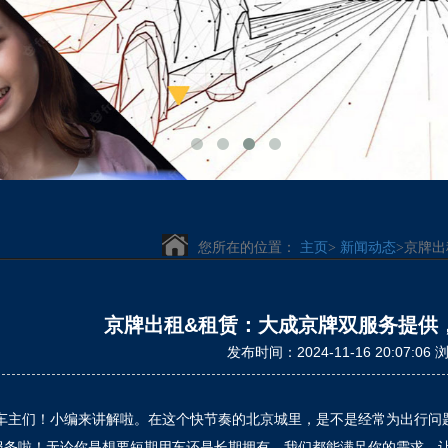
您所在的位置：
主页
>
新闻动态
>京牌
京牌出租&租赁：大成京牌双服务提供
发布时间：2024-11-16 20:07:06
车主们！小编来讲解啦。在这个快节奏的北京城里，是不是经常为出行问
服务啦！无论你是想要短期用车还是长期拥有，我们都能满足你的需求，