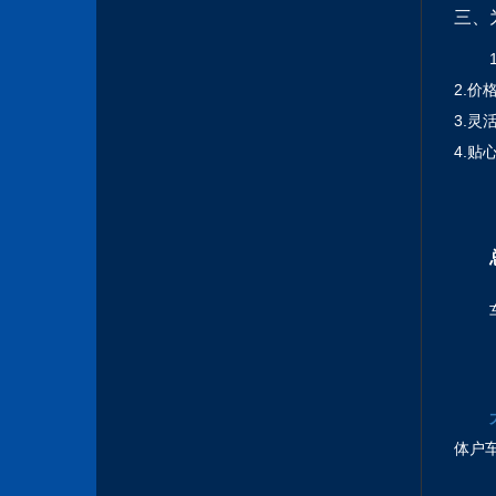
三、
2.
3.
4.
体户