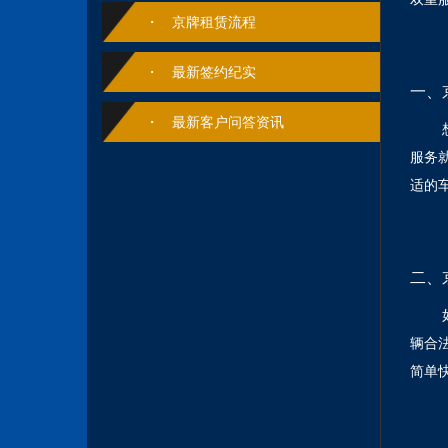
京牌租赁流程
最新签约纪实
一、
最新客户问答资讯
服务
适的
二、
辆合
简单