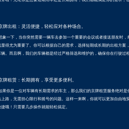
京牌出租：灵活便捷，轻松应对各种场合。
想象一下，当你突然需要一辆车去参加一个重要的会议或者接送朋友时，
就显得尤为重要了。你可以根据自己的需求，选择短期或长期的出租方案
车辆。而且啊，我们的车辆都是经过严格筛选和维护的，确保你在行驶过
京牌租赁：长期拥有，享受更多便利。
如果你是一位对车辆有长期需求的车主，那么我们的京牌租赁服务绝对是
法上路，无需担心限行和摇号的问题。这样一来啊，你就可以更加自由地
快捷哦！只需要几步操作就能轻松搞定。