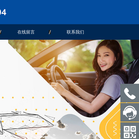
在线留言
联系我们