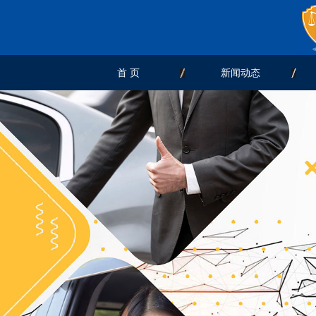
首 页
新闻动态