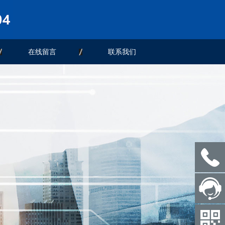
在线留言
联系我们