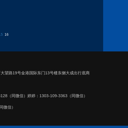
15
16
西大望路19号金港国际东门13号楼东侧大成出行底商
128（同微信）婷婷：1303-109-3363（同微信）
（同微信）