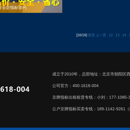
年全款指标签约
[16/16]
首页
上一页
12
13
14
成立于2010年，总部地址：北京市朝阳区
公司官方：400-1618-004
京牌指标出租租赁专线：小刘：177-1085-3
公户京牌指标买卖专线：189-1142-9261